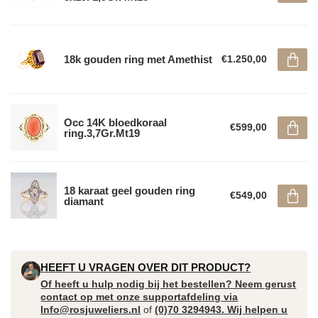
18k gouden ring met Amethist
€1.250,00
Occ 14K bloedkoraal
€599,00
ring.3,7Gr.Mt19
18 karaat geel gouden ring
€549,00
diamant
HEEFT U VRAGEN OVER DIT PRODUCT?
Of heeft u hulp nodig bij het bestellen? Neem gerust
contact op met onze supportafdeling via
Info@rosjuweliers.nl
of
(0)70 3294943. Wij helpen u