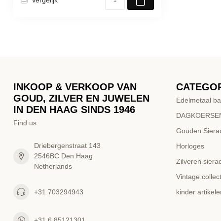
INKOOP & VERKOOP VAN
CATEGO
GOUD, ZILVER EN JUWELEN
Edelmetaal ba
IN DEN HAAG SINDS 1946
DAGKOERSEN
Find us
Gouden Siera
Driebergenstraat 143
Horloges
2546BC Den Haag
Zilveren siera
Netherlands
Vintage collect
+31 703294943
kinder artikele
+31 6 85121301