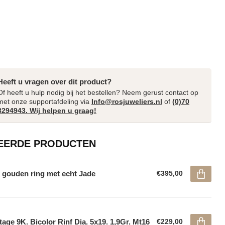
Heeft u vragen over dit product?
Of heeft u hulp nodig bij het bestellen? Neem gerust contact op
met onze supportafdeling via
Info@rosjuweliers.nl
of
(0)70
3294943. Wij helpen u graag!
EERDE PRODUCTEN
 gouden ring met echt Jade
€395,00
tage 9K. Bicolor Rinf Dia. 5x19. 1,9Gr. Mt16
€229,00