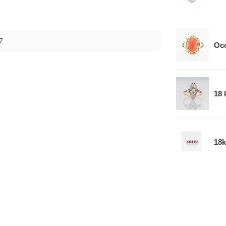
7
Occ
18 
18k