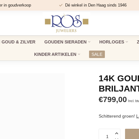
er in goudverkoop
Dé winkel in Den Haag sinds 1946
GOUD & ZILVER
GOUDEN SIERADEN
HORLOGES
KINDER ARTIKELEN
SALE
14K GOU
BRILJAN
€799,00
Incl. b
Schitterend groen!
L