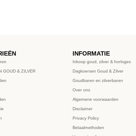
RIEËN
INFORMATIE
ren
Inkoop goud, zilver & horloges
 GOUD & ZILVER
Dagkoersen Goud & Zilver
den
Goudbaren en zilverbaren
Over ons
den
Algemene voorwaarden
ie
Disclaimer
n
Privacy Policy
Betaalmethoden