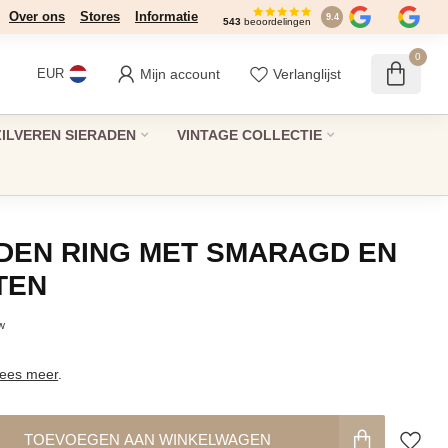
Over ons
Stores
Informatie
9.4
543
beoordelingen
0
Mijn account
Verlanglijst
EUR
ZILVEREN SIERADEN
VINTAGE COLLECTIE
DEN RING MET SMARAGD EN
TEN
tw
ees meer
.
TOEVOEGEN AAN WINKELWAGEN