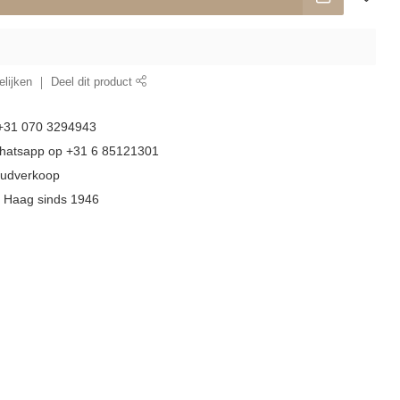
lijken
Deel dit product
 +31 070 3294943
whatsapp op +31 6 85121301
goudverkoop
n Haag sinds 1946