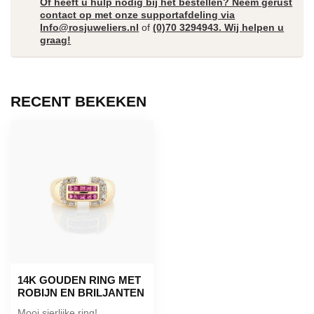
Of heeft u hulp nodig bij het bestellen? Neem gerust
contact op met onze supportafdeling via
Info@rosjuweliers.nl
of
(0)70 3294943. Wij helpen u
graag!
RECENT BEKEKEN
14K GOUDEN RING MET
ROBIJN EN BRILJANTEN
Mooi sierlijke ring!