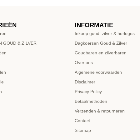
RIEËN
INFORMATIE
ren
Inkoop goud, zilver & horloges
 GOUD & ZILVER
Dagkoersen Goud & Zilver
den
Goudbaren en zilverbaren
Over ons
den
Algemene voorwaarden
ie
Disclaimer
n
Privacy Policy
Betaalmethoden
Verzenden & retourneren
Contact
Sitemap