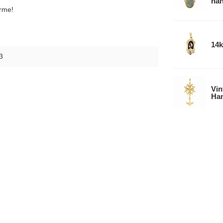
han
arme!
14k
3
Vin
Han