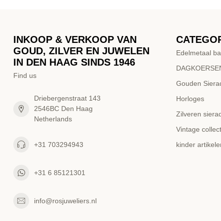
INKOOP & VERKOOP VAN
CATEGO
GOUD, ZILVER EN JUWELEN
Edelmetaal ba
IN DEN HAAG SINDS 1946
DAGKOERSEN
Find us
Gouden Siera
Driebergenstraat 143
Horloges
2546BC Den Haag
Zilveren siera
Netherlands
Vintage collect
+31 703294943
kinder artikele
+31 6 85121301
info@rosjuweliers.nl