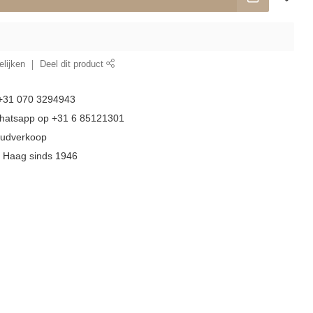
lijken
Deel dit product
 +31 070 3294943
whatsapp op +31 6 85121301
goudverkoop
n Haag sinds 1946