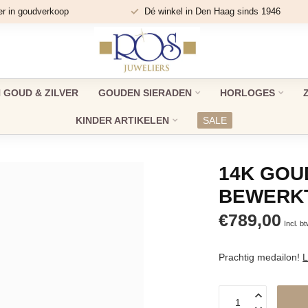
er in goudverkoop
Dé winkel in Den Haag sinds 1946
GOUD & ZILVER
GOUDEN SIERADEN
HORLOGES
KINDER ARTIKELEN
SALE
14K GOU
BEWERKT
€789,00
Incl. b
Prachtig medailon!
L