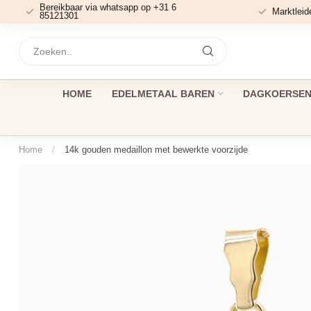
Bereikbaar via whatsapp op +31 6
Marktleid
85121301
HOME
EDELMETAAL BAREN
DAGKOERSEN 
Home
/
14k gouden medaillon met bewerkte voorzijde