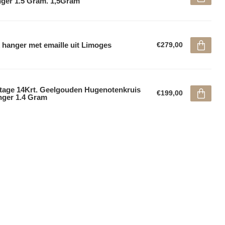
ger 1.5 Gram. 1,5Gram
 hanger met emaille uit Limoges
€279,00
tage 14Krt. Geelgouden Hugenotenkruis
€199,00
ger 1.4 Gram