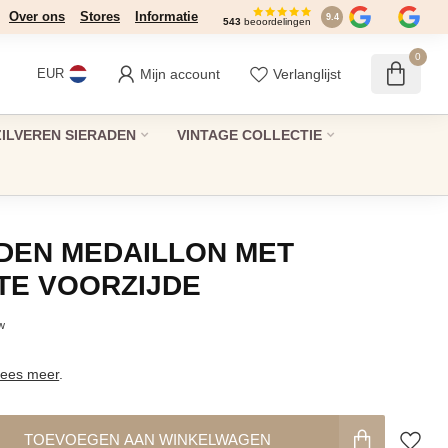
Over ons
Stores
Informatie
9.4
543
beoordelingen
0
Mijn account
Verlanglijst
EUR
ZILVEREN SIERADEN
VINTAGE COLLECTIE
DEN MEDAILLON MET
E VOORZIJDE
tw
ees meer
.
TOEVOEGEN AAN WINKELWAGEN