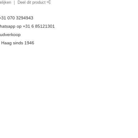
lijken
Deel dit product
 +31 070 3294943
whatsapp op +31 6 85121301
goudverkoop
n Haag sinds 1946