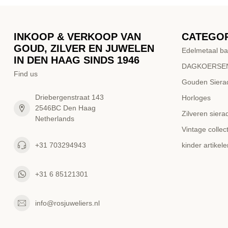
INKOOP & VERKOOP VAN
CATEGO
GOUD, ZILVER EN JUWELEN
Edelmetaal ba
IN DEN HAAG SINDS 1946
DAGKOERSEN
Find us
Gouden Siera
Driebergenstraat 143
Horloges
2546BC Den Haag
Zilveren siera
Netherlands
Vintage collect
+31 703294943
kinder artikele
+31 6 85121301
info@rosjuweliers.nl