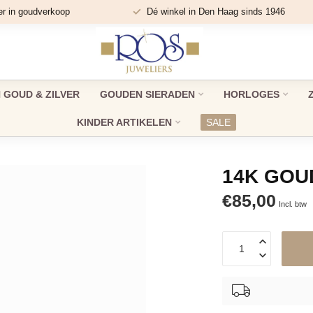
er in goudverkoop
Dé winkel in Den Haag sinds 1946
GOUD & ZILVER
GOUDEN SIERADEN
HORLOGES
KINDER ARTIKELEN
SALE
14K GOU
€85,00
Incl. btw