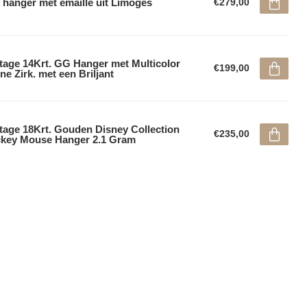
 hanger met emaille uit Limoges
€279,00
tage 14Krt. GG Hanger met Multicolor
€199,00
ne Zirk. met een Briljant
tage 18Krt. Gouden Disney Collection
€235,00
key Mouse Hanger 2.1 Gram