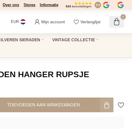
Over ons
Stores
Informatie
9.4
543
beoordelingen
0
Mijn account
Verlanglijst
EUR
ZILVEREN SIERADEN
VINTAGE COLLECTIE
DEN HANGER RUPSJE
TOEVOEGEN AAN WINKELWAGEN