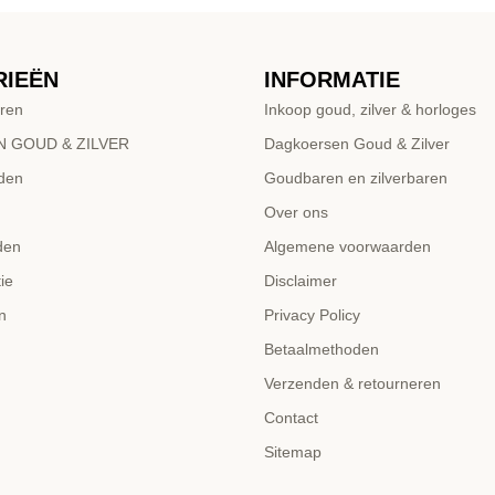
RIEËN
INFORMATIE
ren
Inkoop goud, zilver & horloges
 GOUD & ZILVER
Dagkoersen Goud & Zilver
den
Goudbaren en zilverbaren
Over ons
den
Algemene voorwaarden
ie
Disclaimer
n
Privacy Policy
Betaalmethoden
Verzenden & retourneren
Contact
Sitemap