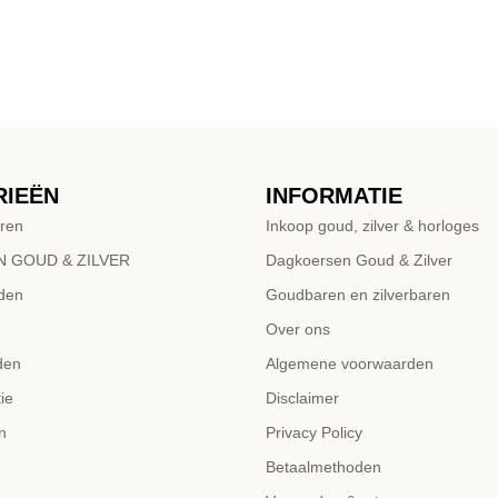
RIEËN
INFORMATIE
ren
Inkoop goud, zilver & horloges
 GOUD & ZILVER
Dagkoersen Goud & Zilver
den
Goudbaren en zilverbaren
Over ons
den
Algemene voorwaarden
ie
Disclaimer
n
Privacy Policy
Betaalmethoden