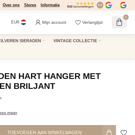
Over ons
Stores
Informatie
9.4
543
beoordelingen
0
Mijn account
Verlanglijst
EUR
ZILVEREN SIERADEN
VINTAGE COLLECTIE
DEN HART HANGER MET
 EN BRILJANT
tw
ees meer
.
TOEVOEGEN AAN WINKELWAGEN