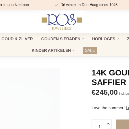
er in goudverkoop
Dé winkel in Den Haag sinds 1946
GOUD & ZILVER
GOUDEN SIERADEN
HORLOGES
KINDER ARTIKELEN
SALE
14K GOU
SAFFIER
€245,00
Incl. b
Love the summer!
L