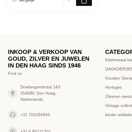
INKOOP & VERKOOP VAN
CATEGO
GOUD, ZILVER EN JUWELEN
Edelmetaal ba
IN DEN HAAG SINDS 1946
DAGKOERSEN
Find us
Gouden Siera
Driebergenstraat 143
Horloges
2546BC Den Haag
Zilveren siera
Netherlands
Vintage collect
+31 703294943
kinder artikele
+31 6 85121301