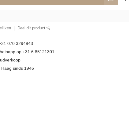
lijken
Deel dit product
 +31 070 3294943
whatsapp op +31 6 85121301
goudverkoop
n Haag sinds 1946