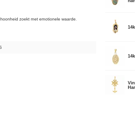
han
e schoonheid zoekt met emotionele waarde.
14k
6
14k
Vin
Han