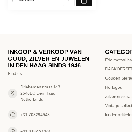
INKOOP & VERKOOP VAN
CATEGO
GOUD, ZILVER EN JUWELEN
Edelmetaal ba
IN DEN HAAG SINDS 1946
DAGKOERSEN
Find us
Gouden Siera
Driebergenstraat 143
Horloges
2546BC Den Haag
Zilveren siera
Netherlands
Vintage collect
+31 703294943
kinder artikele
+31 6 85121301