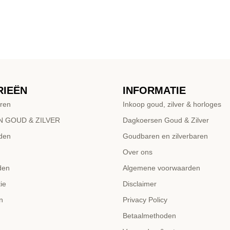
RIEËN
INFORMATIE
ren
Inkoop goud, zilver & horloges
 GOUD & ZILVER
Dagkoersen Goud & Zilver
den
Goudbaren en zilverbaren
Over ons
den
Algemene voorwaarden
ie
Disclaimer
n
Privacy Policy
Betaalmethoden