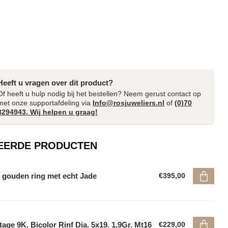
Heeft u vragen over dit product?
Of heeft u hulp nodig bij het bestellen? Neem gerust contact op
met onze supportafdeling via
Info@rosjuweliers.nl
of
(0)70
3294943. Wij helpen u graag!
EERDE PRODUCTEN
 gouden ring met echt Jade
€395,00
tage 9K. Bicolor Rinf Dia. 5x19. 1,9Gr. Mt16
€229,00