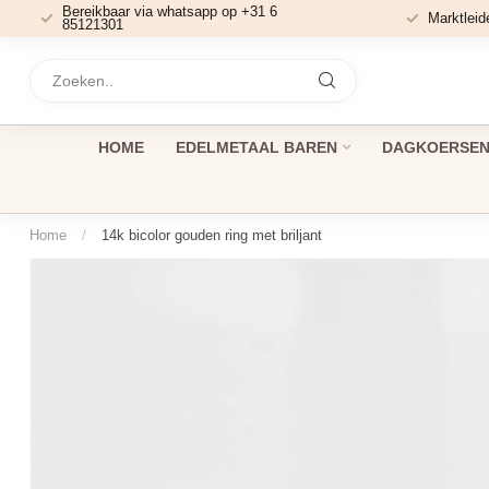
Bereikbaar via whatsapp op +31 6
Marktleid
85121301
HOME
EDELMETAAL BAREN
DAGKOERSEN 
Home
/
14k bicolor gouden ring met briljant