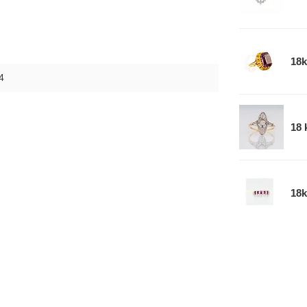
18k
4
18 
18k