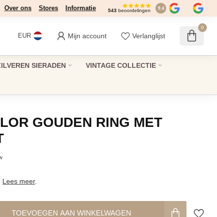
Over ons
Stores
Informatie
9.4
543
beoordelingen
0
Mijn account
Verlanglijst
EUR
ZILVEREN SIERADEN
VINTAGE COLLECTIE
OLOR GOUDEN RING MET
T
tw
!
Lees meer
.
TOEVOEGEN AAN WINKELWAGEN