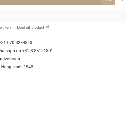
lijken
Deel dit product
 +31 070 3294943
whatsapp op +31 6 85121301
goudverkoop
n Haag sinds 1946