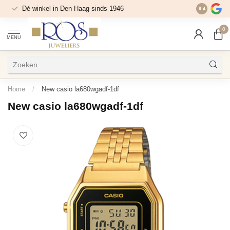
Dé winkel in Den Haag sinds 1946
9.4
0
MENU
Home
/
New casio la680wgadf-1df
New casio la680wgadf-1df