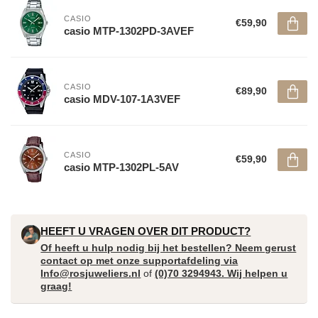
CASIO
€59,90
casio MTP-1302PD-3AVEF
CASIO
€89,90
casio MDV-107-1A3VEF
CASIO
€59,90
casio MTP-1302PL-5AV
HEEFT U VRAGEN OVER DIT PRODUCT?
Of heeft u hulp nodig bij het bestellen? Neem gerust
contact op met onze supportafdeling via
Info@rosjuweliers.nl
of
(0)70 3294943. Wij helpen u
graag!