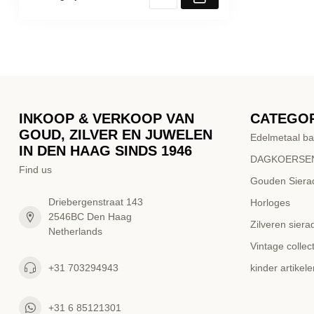
INKOOP & VERKOOP VAN
CATEGO
GOUD, ZILVER EN JUWELEN
Edelmetaal ba
IN DEN HAAG SINDS 1946
DAGKOERSEN
Find us
Gouden Siera
Driebergenstraat 143
Horloges
2546BC Den Haag
Zilveren siera
Netherlands
Vintage collect
+31 703294943
kinder artikele
+31 6 85121301