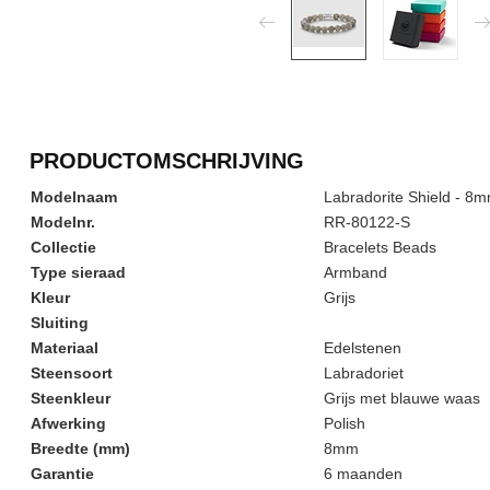
PRODUCTOMSCHRIJVING
Modelnaam
Labradorite Shield - 8
Modelnr.
RR-80122-S
Collectie
Bracelets Beads
Type sieraad
Armband
Kleur
Grijs
Sluiting
Materiaal
Edelstenen
Steensoort
Labradoriet
Steenkleur
Grijs met blauwe waas
Afwerking
Polish
Breedte (mm)
8mm
Garantie
6 maanden