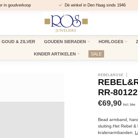
er in goudverkoop
Dé winkel in Den Haag sinds 1946
GOUD & ZILVER
GOUDEN SIERADEN
HORLOGES
KINDER ARTIKELEN
SALE
REBEL&ROSE
REBEL&R
RR-80122
€69,90
Incl. btw
Bead armband, hand
sluiting.Het Rebel &
kralenarmbanden.
L