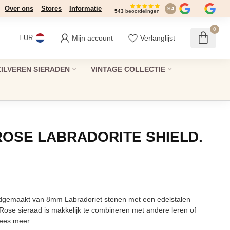
Over ons
Stores
Informatie
9.4
543
beoordelingen
0
Mijn account
Verlanglijst
EUR
ZILVEREN SIERADEN
VINTAGE COLLECTIE
OSE LABRADORITE SHIELD.
gemaakt van 8mm Labradoriet stenen met een edelstalen
 Rose sieraad is makkelijk te combineren met andere leren of
ees meer
.