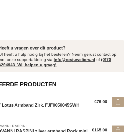
Heeft u vragen over dit product?
Of heeft u hulp nodig bij het bestellen? Neem gerust contact op
met onze supportafdeling via
Info@rosjuweliers.nl
of
(0)70
3294943. Wij helpen u graag!
EERDE PRODUCTEN
€79,00
 Lotus Armband Zirk. FJF0050045SWH
VANNI RASPINI
€165,00
VANNI RASPINI zilver armband Rock mini