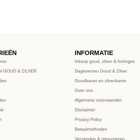
RIEËN
INFORMATIE
ren
Inkoop goud, zilver & horloges
 GOUD & ZILVER
Dagkoersen Goud & Zilver
den
Goudbaren en zilverbaren
Over ons
den
Algemene voorwaarden
ie
Disclaimer
n
Privacy Policy
Betaalmethoden
Verzenden & retourneren