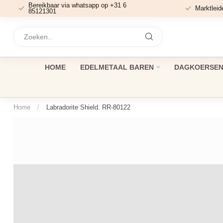
Bereikbaar via whatsapp op +31 6
Marktleid
85121301
HOME
EDELMETAAL BAREN
DAGKOERSEN 
Home
/
Labradorite Shield. RR-80122