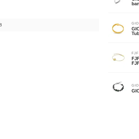
ban
GIO
8
GIO
Tub
FJF
FJF
FJ
GIO
GI