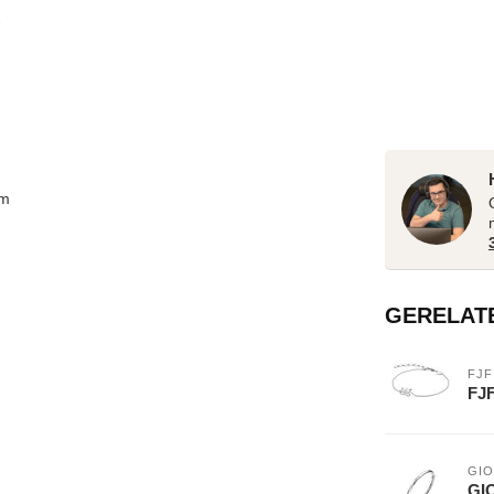
mm
GERELAT
FJF
FJF
GIO
GIO