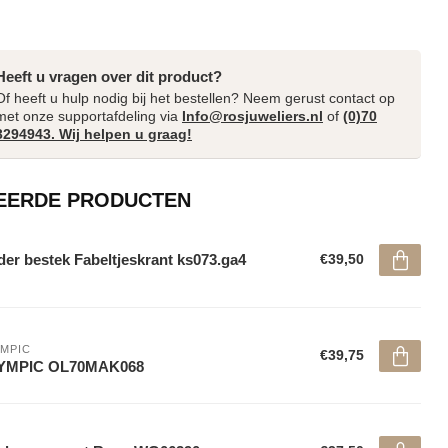
Heeft u vragen over dit product?
Of heeft u hulp nodig bij het bestellen? Neem gerust contact op
met onze supportafdeling via
Info@rosjuweliers.nl
of
(0)70
3294943. Wij helpen u graag!
EERDE PRODUCTEN
der bestek Fabeltjeskrant ks073.ga4
€39,50
MPIC
€39,75
YMPIC OL70MAK068