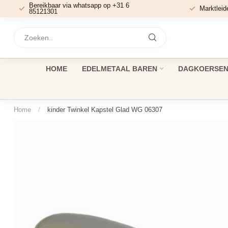
Bereikbaar via whatsapp op +31 6
Marktleid
85121301
HOME
EDELMETAAL BAREN
DAGKOERSEN 
Home
/
kinder Twinkel Kapstel Glad WG 06307