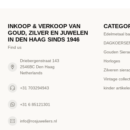
INKOOP & VERKOOP VAN
CATEGO
GOUD, ZILVER EN JUWELEN
Edelmetaal ba
IN DEN HAAG SINDS 1946
DAGKOERSEN
Find us
Gouden Siera
Driebergenstraat 143
Horloges
2546BC Den Haag
Zilveren siera
Netherlands
Vintage collect
+31 703294943
kinder artikele
+31 6 85121301
info@rosjuweliers.nl