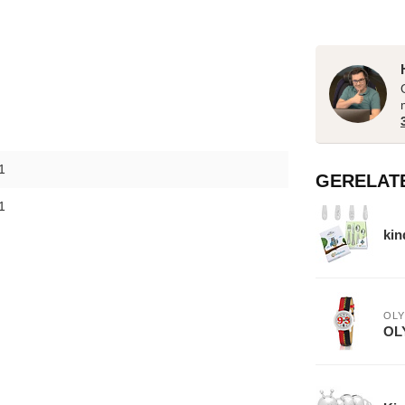
1
GERELAT
1
kin
OLY
OL