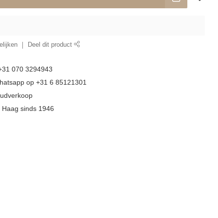
lijken
Deel dit product
 +31 070 3294943
whatsapp op +31 6 85121301
goudverkoop
n Haag sinds 1946