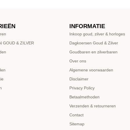
RIEËN
INFORMATIE
ren
Inkoop goud, zilver & horloges
 GOUD & ZILVER
Dagkoersen Goud & Zilver
den
Goudbaren en zilverbaren
Over ons
den
Algemene voorwaarden
ie
Disclaimer
n
Privacy Policy
Betaalmethoden
Verzenden & retourneren
Contact
Sitemap