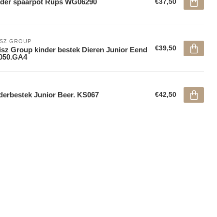
der spaarpot Rups WG06290
€37,50
ISZ GROUP
€39,50
sz Group kinder bestek Dieren Junior Eend
050.GA4
derbestek Junior Beer. KS067
€42,50