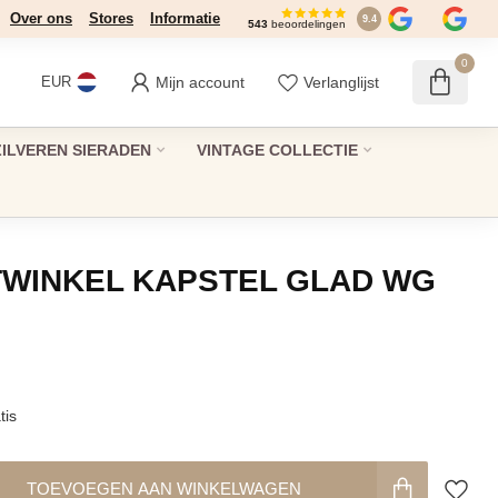
Over ons
Stores
Informatie
9.4
543
beoordelingen
0
Mijn account
Verlanglijst
EUR
ZILVEREN SIERADEN
VINTAGE COLLECTIE
TWINKEL KAPSTEL GLAD WG
tis
TOEVOEGEN AAN WINKELWAGEN