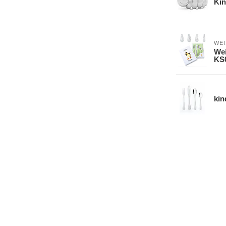
Kin
WE
Wei
KS
kin