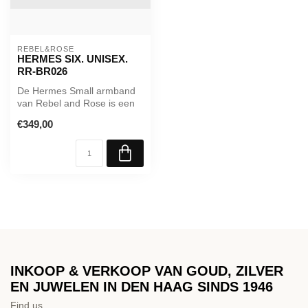
REBEL&ROSE
HERMES SIX. UNISEX.
RR-BR026
De Hermes Small armband
van Rebel and Rose is een
zilveren (925 sterling
€349,00
silver)...
INKOOP & VERKOOP VAN GOUD, ZILVER
EN JUWELEN IN DEN HAAG SINDS 1946
Find us