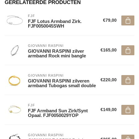
GERELATEERDE PRODUCTEN
FJF
€79,00
FJF Lotus Armband Zirk.
FJF0050045SWH
GIOVANNI RASPINI
€165,00
GIOVANNI RASPINI zilver
armband Rock mini bangle
GIOVANNI RASPINI
€220,00
GIOVANNI RASPINI zilveren
armband Tubogas small double
FJF
€149,00
FJF Armband Sun Zirk/Synt
Opaal. FJF0050029YOP
GIOVANNI RASPINI