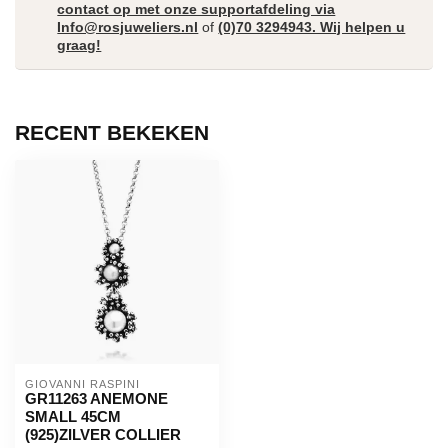
contact op met onze supportafdeling via
Info@rosjuweliers.nl
of
(0)70 3294943. Wij helpen u
graag!
RECENT BEKEKEN
GIOVANNI RASPINI
GR11263 ANEMONE
SMALL 45CM
(925)ZILVER COLLIER