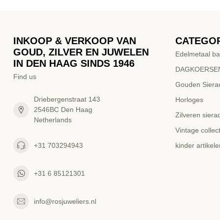
INKOOP & VERKOOP VAN
CATEGO
GOUD, ZILVER EN JUWELEN
Edelmetaal ba
IN DEN HAAG SINDS 1946
DAGKOERSEN
Find us
Gouden Siera
Driebergenstraat 143
Horloges
2546BC Den Haag
Zilveren siera
Netherlands
Vintage collect
+31 703294943
kinder artikele
+31 6 85121301
info@rosjuweliers.nl