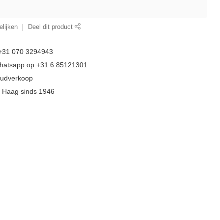
lijken
Deel dit product
 +31 070 3294943
whatsapp op +31 6 85121301
goudverkoop
n Haag sinds 1946