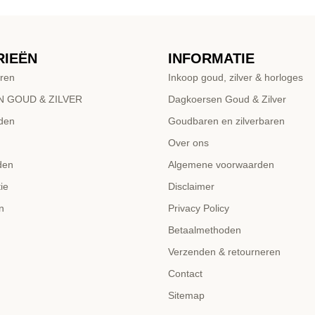
RIEËN
INFORMATIE
ren
Inkoop goud, zilver & horloges
 GOUD & ZILVER
Dagkoersen Goud & Zilver
den
Goudbaren en zilverbaren
Over ons
den
Algemene voorwaarden
ie
Disclaimer
n
Privacy Policy
Betaalmethoden
Verzenden & retourneren
Contact
Sitemap