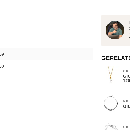
09
GERELAT
09
GIO
GIO
120
GIO
GIO
GIO