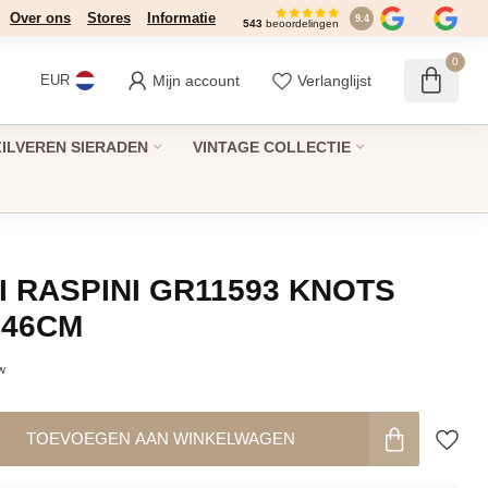
Over ons
Stores
Informatie
9.4
543
beoordelingen
0
Mijn account
Verlanglijst
EUR
ZILVEREN SIERADEN
VINTAGE COLLECTIE
I RASPINI GR11593 KNOTS
 46CM
tw
TOEVOEGEN AAN WINKELWAGEN