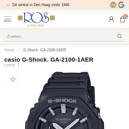
Dé winkel in Den Haag sinds 1946
9.4
0
MENU
Home
/
G-Shock. GA-2100-1AER
casio G-Shock. GA-2100-1AER
CASIO