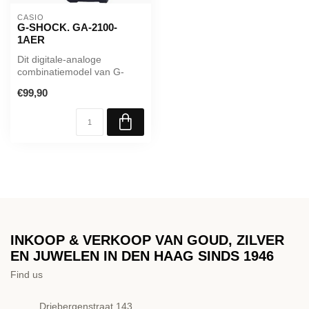
CASIO
G-SHOCK. GA-2100-
1AER
Dit digitale-analoge
combinatiemodel van G-
SHOCK, de stoere horloges
€99,90
die zich bl...
INKOOP & VERKOOP VAN GOUD, ZILVER
EN JUWELEN IN DEN HAAG SINDS 1946
Find us
Driebergenstraat 143