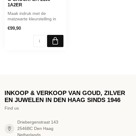
1A2ER
Maak indruk met de
matzwarte kleurstelling in
een speciaal ontwerp dat
€99,90
opvalt me...
INKOOP & VERKOOP VAN GOUD, ZILVER
EN JUWELEN IN DEN HAAG SINDS 1946
Find us
Driebergenstraat 143
2546BC Den Haag
Netherlands