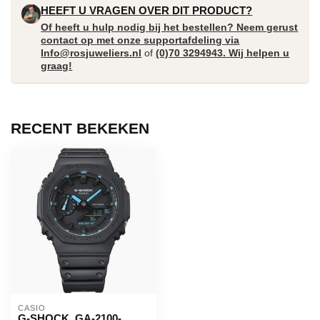
HEEFT U VRAGEN OVER DIT PRODUCT?
Of heeft u hulp nodig bij het bestellen? Neem gerust
contact op met onze supportafdeling via
Info@rosjuweliers.nl
of
(0)70 3294943. Wij helpen u
graag!
RECENT BEKEKEN
CASIO
G-SHOCK. GA-2100-