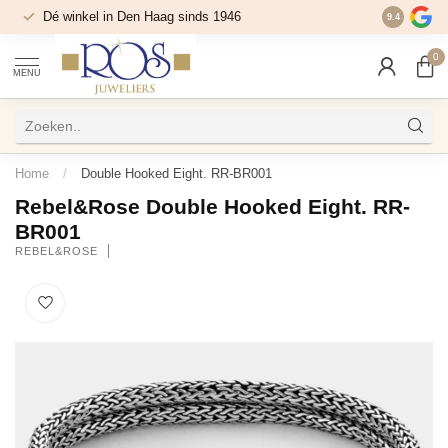
Dé winkel in Den Haag sinds 1946
9.4
0
MENU
Home
/
Double Hooked Eight. RR-BR001
Rebel&Rose Double Hooked Eight. RR-
BR001
REBEL&ROSE