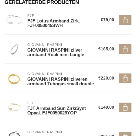
GERELATEERDE PRODUCTEN
FJF
€79,00
FJF Lotus Armband Zirk.
FJF0050045SWH
GIOVANNI RASPINI
€165,00
GIOVANNI RASPINI zilver
armband Rock mini bangle
GIOVANNI RASPINI
€220,00
GIOVANNI RASPINI zilveren
armband Tubogas small double
FJF
€149,00
FJF Armband Sun Zirk/Synt
Opaal. FJF0050029YOP
GIOVANNI RASPINI