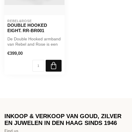
REBEL&ROSE
DOUBLE HOOKED
EIGHT. RR-BR001
De Double Hooked armband
van Rebel and Rose is een
met de hand gevlochten
€399,00
sieraa...
INKOOP & VERKOOP VAN GOUD, ZILVER
EN JUWELEN IN DEN HAAG SINDS 1946
Find us