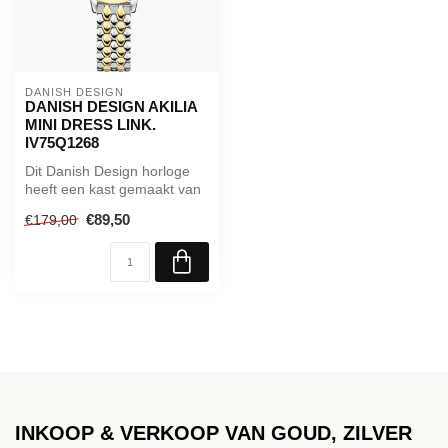
DANISH DESIGN
DANISH DESIGN AKILIA
MINI DRESS LINK.
IV75Q1268
Dit Danish Design horloge
heeft een kast gemaakt van
Roestvrijstaal met een
€89,50
€179,00
diam...
INKOOP & VERKOOP VAN GOUD, ZILVER