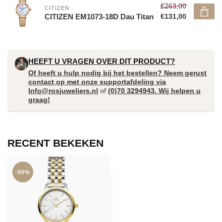
€263,00
CITIZEN
CITIZEN EM1073-18D Dau Titan
€131,00
HEEFT U VRAGEN OVER DIT PRODUCT?
Of heeft u hulp nodig bij het bestellen? Neem gerust
contact op met onze supportafdeling via
Info@rosjuweliers.nl
of
(0)70 3294943. Wij helpen u
graag!
RECENT BEKEKEN
-50%