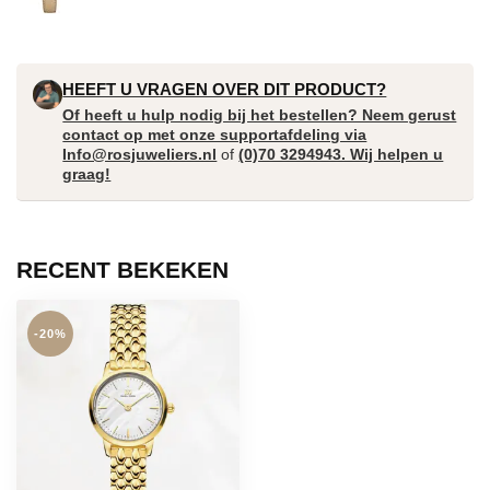
HEEFT U VRAGEN OVER DIT PRODUCT?
Of heeft u hulp nodig bij het bestellen? Neem gerust
contact op met onze supportafdeling via
Info@rosjuweliers.nl
of
(0)70 3294943. Wij helpen u
graag!
RECENT BEKEKEN
-20%