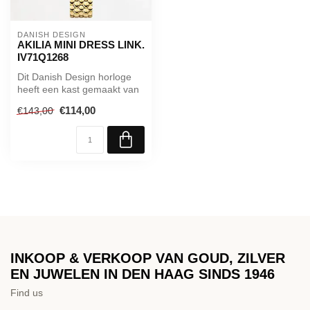
DANISH DESIGN
AKILIA MINI DRESS LINK.
IV71Q1268
Dit Danish Design horloge
heeft een kast gemaakt van
Roestvrijstaal met een
€114,00
€143,00
diam...
INKOOP & VERKOOP VAN GOUD, ZILVER
EN JUWELEN IN DEN HAAG SINDS 1946
Find us