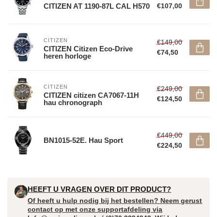
CITIZEN AT 1190-87L CAL H570
€107,00
CITIZEN
€149,00
CITIZEN Citizen Eco-Drive
€74,50
heren horloge
CITIZEN
€249,00
CITIZEN citizen CA7067-11H
€124,50
hau chronograph
€449,00
BN1015-52E. Hau Sport
€224,50
HEEFT U VRAGEN OVER DIT PRODUCT?
Of heeft u hulp nodig bij het bestellen? Neem gerust
contact op met onze supportafdeling via