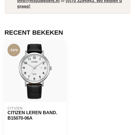
Info@rosjuweliers.nl
of
(0)70 3294943. Wij helpen u
graag!
RECENT BEKEKEN
-50%
CITIZEN
CITIZEN LEREN BAND.
B15070-06A