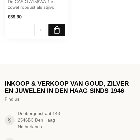
De CASIO A158WA-1 is
zowel robuust als stijlvol.
€39,90
INKOOP & VERKOOP VAN GOUD, ZILVER
EN JUWELEN IN DEN HAAG SINDS 1946
Find us
Driebergenstraat 143
2546BC Den Haag
Netherlands