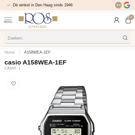
Dé winkel in Den Haag sinds 1946
9.4
0
MENU
Home
/
A158WEA-1EF
casio A158WEA-1EF
CASIO