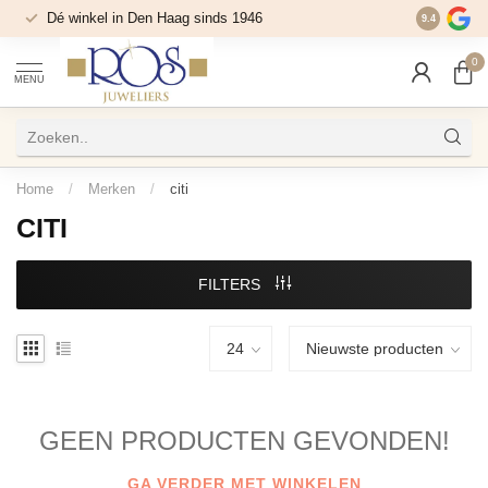
Dé winkel in Den Haag sinds 1946
9.4
0
MENU
Home
/
Merken
/
citi
CITI
FILTERS
GEEN PRODUCTEN GEVONDEN!
GA VERDER MET WINKELEN