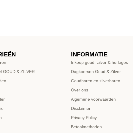
RIEËN
INFORMATIE
ren
Inkoop goud, zilver & horloges
 GOUD & ZILVER
Dagkoersen Goud & Zilver
den
Goudbaren en zilverbaren
Over ons
den
Algemene voorwaarden
ie
Disclaimer
n
Privacy Policy
Betaalmethoden