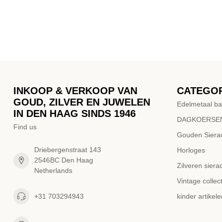
INKOOP & VERKOOP VAN
CATEGO
GOUD, ZILVER EN JUWELEN
Edelmetaal ba
IN DEN HAAG SINDS 1946
DAGKOERSEN
Find us
Gouden Siera
Driebergenstraat 143
Horloges
2546BC Den Haag
Zilveren siera
Netherlands
Vintage collect
+31 703294943
kinder artikele