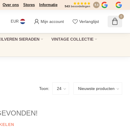
Over ons
Stores
Informatie
9.4
543
beoordelingen
0
Mijn account
Verlanglijst
EUR
ZILVEREN SIERADEN
VINTAGE COLLECTIE
Toon:
GEVONDEN!
KELEN