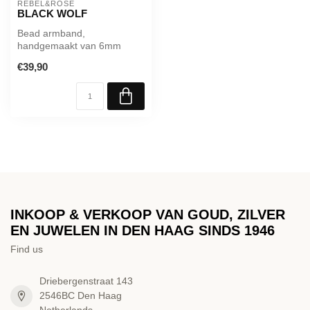
REBEL&ROSE
BLACK WOLF
Bead armband,
handgemaakt van 6mm
Agaat (Black Network)
€39,90
stenen. Het Rebel & Rose...
INKOOP & VERKOOP VAN GOUD, ZILVER
EN JUWELEN IN DEN HAAG SINDS 1946
Find us
Driebergenstraat 143
2546BC Den Haag