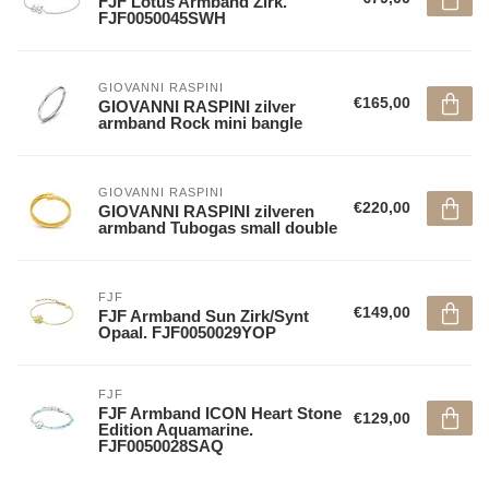
FJF Lotus Armband Zirk.
FJF0050045SWH
GIOVANNI RASPINI
€165,00
GIOVANNI RASPINI zilver
armband Rock mini bangle
GIOVANNI RASPINI
€220,00
GIOVANNI RASPINI zilveren
armband Tubogas small double
FJF
€149,00
FJF Armband Sun Zirk/Synt
Opaal. FJF0050029YOP
FJF
FJF Armband ICON Heart Stone
€129,00
Edition Aquamarine.
FJF0050028SAQ