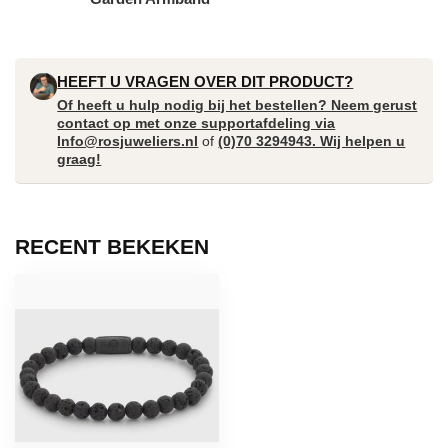
HEEFT U VRAGEN OVER DIT PRODUCT?
Of heeft u hulp nodig bij het bestellen? Neem gerust
contact op met onze supportafdeling via
Info@rosjuweliers.nl
of
(0)70 3294943. Wij helpen u
graag!
RECENT BEKEKEN