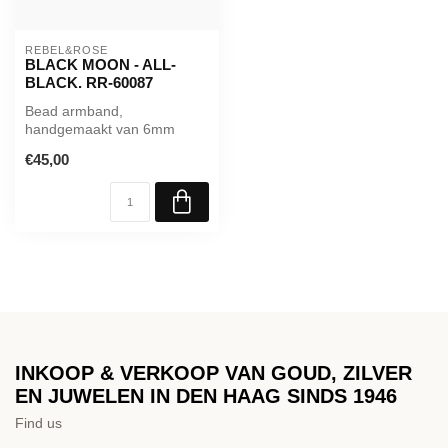
REBEL&ROSE
BLACK MOON - ALL-
BLACK. RR-60087
Bead armband,
handgemaakt van 6mm
natuurstenen kralen met
€45,00
eenedelstalen zwarte s...
INKOOP & VERKOOP VAN GOUD, ZILVER
EN JUWELEN IN DEN HAAG SINDS 1946
Find us