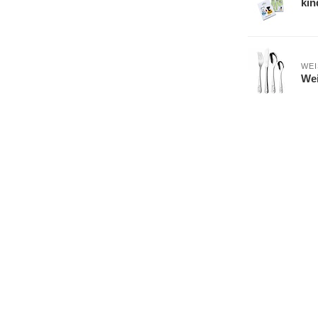
kin
WE
Wei