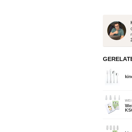
GERELAT
kin
WE
Wei
KS