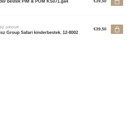
der bestek PIM & POM KS071.ga4
€39,50
ISZ GROUP
€39,50
sz Group Safari kinderbestek. 12-8002