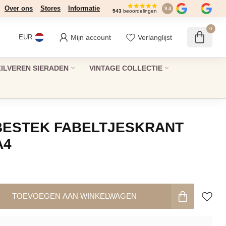
Over ons
Stores
Informatie
9.4
543
beoordelingen
0
Mijn account
Verlanglijst
EUR
ZILVEREN SIERADEN
VINTAGE COLLECTIE
BESTEK FABELTJESKRANT
A4
TOEVOEGEN AAN WINKELWAGEN