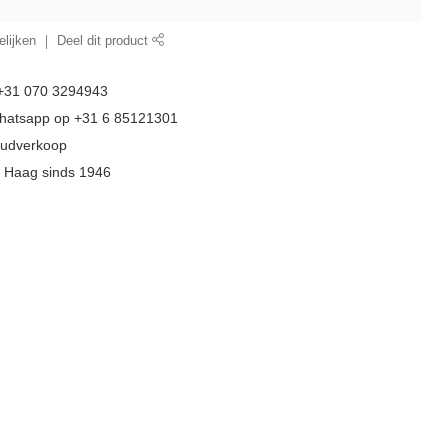
lijken
Deel dit product
 +31 070 3294943
whatsapp op +31 6 85121301
goudverkoop
n Haag sinds 1946