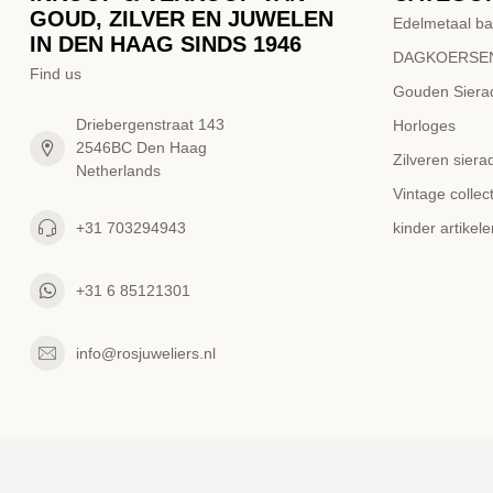
GOUD, ZILVER EN JUWELEN
Edelmetaal ba
IN DEN HAAG SINDS 1946
DAGKOERSEN
Find us
Gouden Siera
Driebergenstraat 143
Horloges
2546BC Den Haag
Zilveren siera
Netherlands
Vintage collect
+31 703294943
kinder artikele
+31 6 85121301
info@rosjuweliers.nl