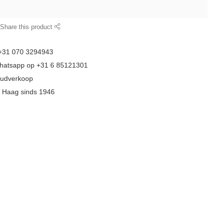
Share this product
 +31 070 3294943
whatsapp op +31 6 85121301
goudverkoop
n Haag sinds 1946