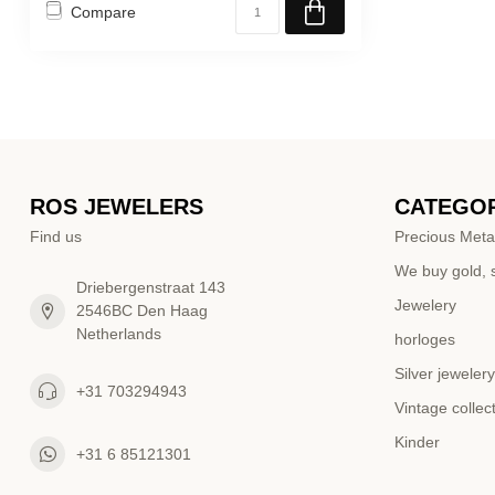
Compare
ROS JEWELERS
CATEGOR
Find us
Precious Meta
We buy gold, s
Driebergenstraat 143
Jewelery
2546BC Den Haag
Netherlands
horloges
Silver jewelery
+31 703294943
Vintage collec
Kinder
+31 6 85121301