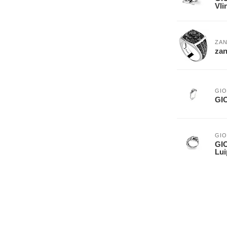
Vli
ZA
zan
GIO
GIO
GIO
GIO
Lui