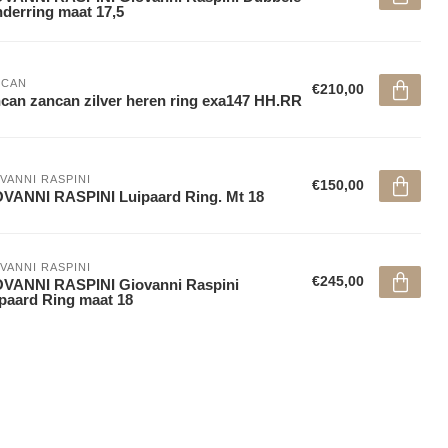
nderring maat 17,5
NCAN
€210,00
can zancan zilver heren ring exa147 HH.RR
VANNI RASPINI
€150,00
VANNI RASPINI Luipaard Ring. Mt 18
VANNI RASPINI
€245,00
VANNI RASPINI Giovanni Raspini
paard Ring maat 18