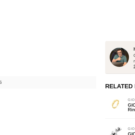
6
RELATED
GIO
GIO
Rin
GIO
GIO