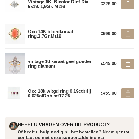
Vintage 9K. Bicolor Rinf Dia.
€229,00
5x19. 1,9Gr. Mt16
Occ 14K bloedkoraal
€599,00
ring.3,7Gr.Mt19
vintage 18 karaat geel gouden
€549,00
ring diamant
Occ 18k witgd ring 0.19ctbrilj
€459,00
0.025ctRob mt17.25
HEEFT U VRAGEN OVER DIT PRODUCT?
Of heeft u hulp nodig bij het bestellen? Neem gerust
contact op met onze supportafdeling via