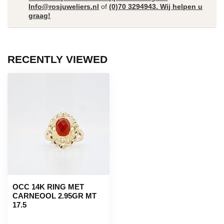
Info@rosjuweliers.nl
of
(0)70 3294943. Wij helpen u
graag!
RECENTLY VIEWED
OCC 14K RING MET
CARNEOOL 2.95GR MT
17.5