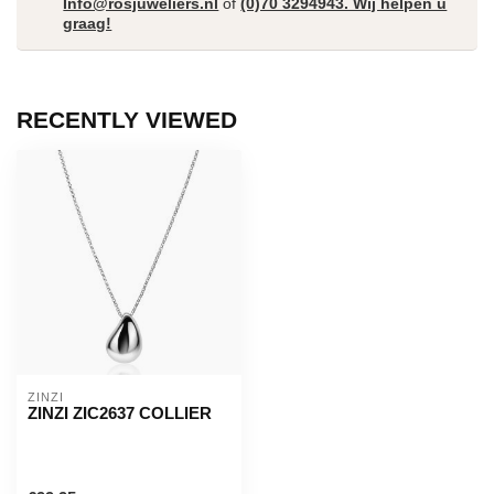
Info@rosjuweliers.nl
of
(0)70 3294943. Wij helpen u
graag!
RECENTLY VIEWED
ZINZI
ZINZI ZIC2637 COLLIER