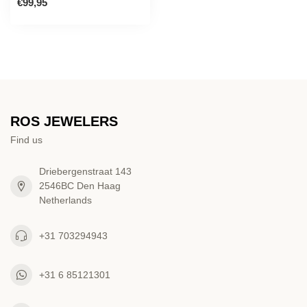
€99,95
ROS JEWELERS
Find us
Driebergenstraat 143
2546BC Den Haag
Netherlands
+31 703294943
+31 6 85121301