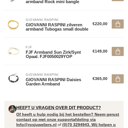
armband Rock mini bangle
GIOVANNI RASPINI
€220,00
GIOVANNI RASPINI zilveren
armband Tubogas small double
FJF
€149,00
FJF Armband Sun Zirk/Synt
Opaal. FJF0050029YOP
GIOVANNI RASPINI
€365,00
GIOVANNI RASPINI Daisies
Garden Armband
HEEFT U VRAGEN OVER DIT PRODUCT?
Of heeft u hulp nodig bij het bestellen? Neem gerust
contact op met onze supportafdeling via
Info@rosjuweliers.nl
of
(0)70 3294943. Wij helpen u