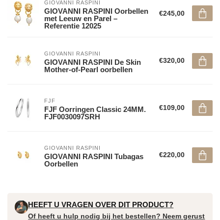
GIOVANNI RASPINI
GIOVANNI RASPINI Oorbellen
€245,00
met Leeuw en Parel –
Referentie 12025
GIOVANNI RASPINI
€320,00
GIOVANNI RASPINI De Skin
Mother-of-Pearl oorbellen
FJF
€109,00
FJF Oorringen Classic 24MM.
FJF0030097SRH
GIOVANNI RASPINI
€220,00
GIOVANNI RASPINI Tubagas
Oorbellen
HEEFT U VRAGEN OVER DIT PRODUCT?
Of heeft u hulp nodig bij het bestellen? Neem gerust