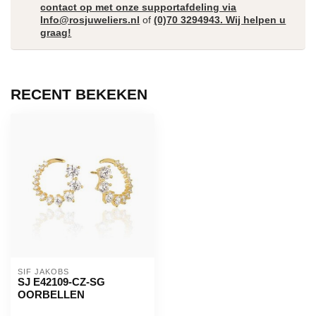
contact op met onze supportafdeling via
Info@rosjuweliers.nl
of
(0)70 3294943. Wij helpen u
graag!
RECENT BEKEKEN
SIF JAKOBS
SJ E42109-CZ-SG
OORBELLEN