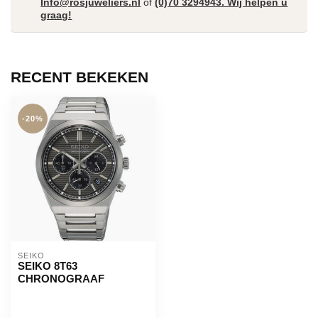
Info@rosjuweliers.nl
of
(0)70 3294943. Wij helpen u
graag!
RECENT BEKEKEN
-20%
SEIKO
SEIKO 8T63
CHRONOGRAAF