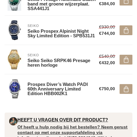
band met groene wijzerplaat.
€384,00
SSA441J1
SEIKO
€930,00
Seiko Prospex Alpinist Night
€744,00
Sky Limited Edition - SPB531J1
SEIKO
€540,00
Seiko Seiko SRPK46 Presage
€432,00
heren horloge
Prospex Diver’s Watch PADI
60th Anniversary Limited
€750,00
Edition HBB002K1
HEEFT U VRAGEN OVER DIT PRODUCT?
Of heeft u hulp nodig bij het bestellen? Neem gerust
contact op met onze supportafdeling via