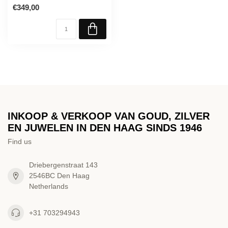
Te vermaken van maat 17
€349,00
tot 19
INKOOP & VERKOOP VAN GOUD, ZILVER
EN JUWELEN IN DEN HAAG SINDS 1946
Find us
Driebergenstraat 143
2546BC Den Haag
Netherlands
+31 703294943