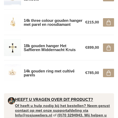
14k three colour gouden hanger
€215,00
met parel en roosdiamant
18k gouden hanger Het
€899,00
Saffieren Middernacht Kruis
14k gouden ring met cultivé
€785,00
parels
HEEFT U VRAGEN OVER DIT PRODUCT?
Of heeft u hulp nodig bij het bestellen? Neem gerust
contact op met onze supportafdeling via
Info@rosjuweliers.nl
of
(0)70 3294943. Wij helpen u