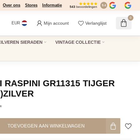
Over ons
Stores
Informatie
9.4
543
beoordelingen
0
Mijn account
Verlanglijst
EUR
ZILVEREN SIERADEN
VINTAGE COLLECTIE
 RASPINI GR11315 TIJGER
)ZILVER
tw
TOEVOEGEN AAN WINKELWAGEN