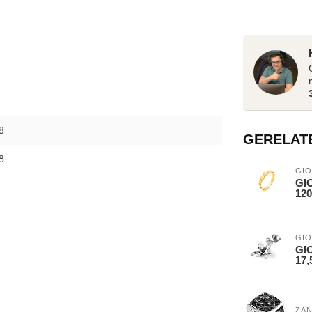
8
GERELAT
8
GIO
GIO
120
GIO
GIO
17,
ZA