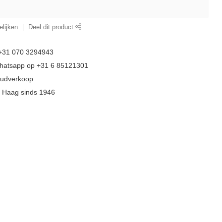
lijken
Deel dit product
 +31 070 3294943
whatsapp op +31 6 85121301
goudverkoop
n Haag sinds 1946