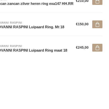
€210,00
can zancan zilver heren ring exa147 HH.RR
VANNI RASPINI
€150,00
VANNI RASPINI Luipaard Ring. Mt 18
VANNI RASPINI
€245,00
VANNI RASPINI Luipaard Ring maat 18