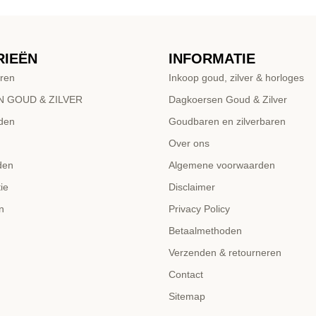
RIEËN
INFORMATIE
ren
Inkoop goud, zilver & horloges
 GOUD & ZILVER
Dagkoersen Goud & Zilver
den
Goudbaren en zilverbaren
Over ons
den
Algemene voorwaarden
ie
Disclaimer
n
Privacy Policy
Betaalmethoden
Verzenden & retourneren
Contact
Sitemap