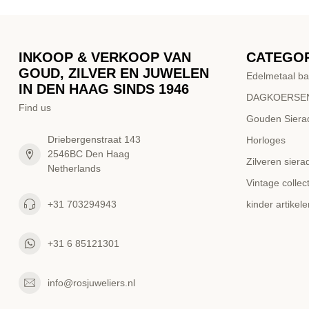
INKOOP & VERKOOP VAN
CATEGO
GOUD, ZILVER EN JUWELEN
Edelmetaal ba
IN DEN HAAG SINDS 1946
DAGKOERSEN
Find us
Gouden Siera
Driebergenstraat 143
Horloges
2546BC Den Haag
Zilveren siera
Netherlands
Vintage collect
+31 703294943
kinder artikele
+31 6 85121301
info@rosjuweliers.nl