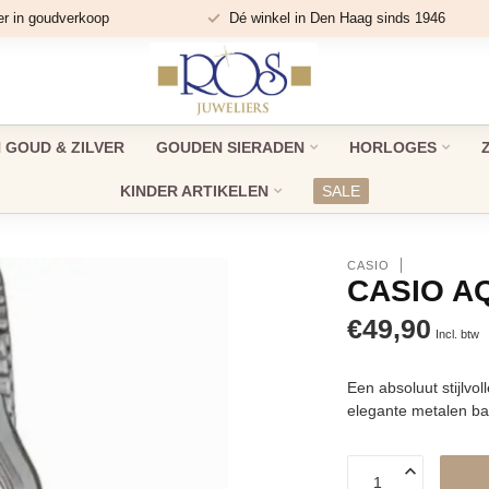
er in goudverkoop
Dé winkel in Den Haag sinds 1946
GOUD & ZILVER
GOUDEN SIERADEN
HORLOGES
KINDER ARTIKELEN
SALE
CASIO
CASIO A
€49,90
Incl. btw
Een absoluut stijlv
elegante metalen ban