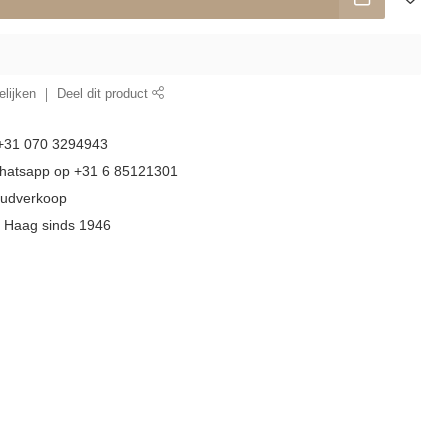
lijken
Deel dit product
 +31 070 3294943
whatsapp op +31 6 85121301
goudverkoop
n Haag sinds 1946