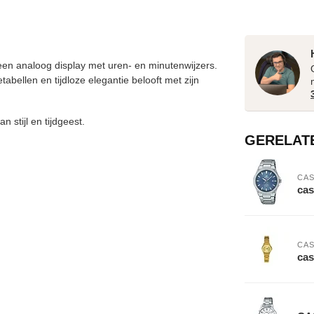
en analoog display met uren- en minutenwijzers.
abellen en tijdloze elegantie belooft met zijn
 stijl en tijdgeest.
GERELAT
CAS
cas
CAS
cas