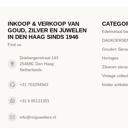
INKOOP & VERKOOP VAN
CATEGO
GOUD, ZILVER EN JUWELEN
Edelmetaal ba
IN DEN HAAG SINDS 1946
DAGKOERSEN
Find us
Gouden Siera
Driebergenstraat 143
Horloges
2546BC Den Haag
Zilveren siera
Netherlands
Vintage collect
+31 703294943
kinder artikele
+31 6 85121301
info@rosjuweliers.nl