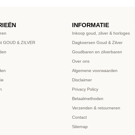
RIEËN
INFORMATIE
ren
Inkoop goud, zilver & horloges
 GOUD & ZILVER
Dagkoersen Goud & Zilver
den
Goudbaren en zilverbaren
Over ons
den
Algemene voorwaarden
ie
Disclaimer
n
Privacy Policy
Betaalmethoden
Verzenden & retourneren
Contact
Sitemap