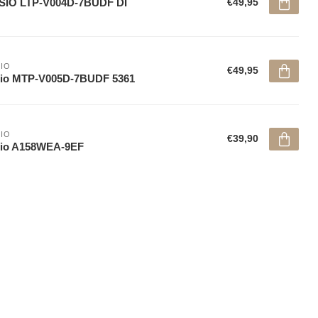
SIO LTP-V004D-7BUDF DI
€49,95
IO
€49,95
sio MTP-V005D-7BUDF 5361
IO
€39,90
sio A158WEA-9EF