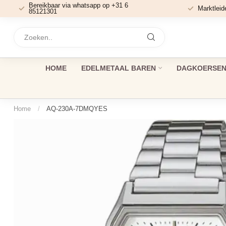
Bereikbaar via whatsapp op +31 6
Marktleid
85121301
HOME
EDELMETAAL BAREN
DAGKOERSEN 
Home
/
AQ-230A-7DMQYES