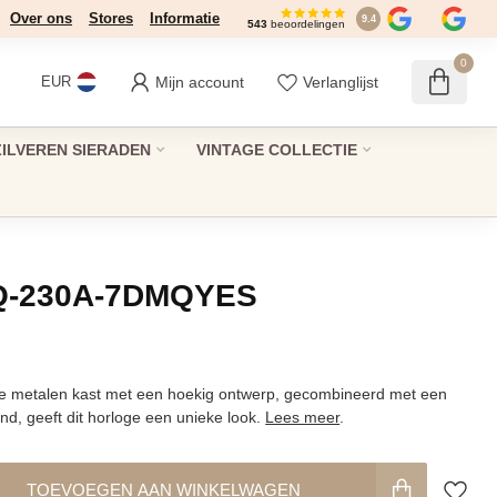
Over ons
Stores
Informatie
9.4
543
beoordelingen
0
Mijn account
Verlanglijst
EUR
ZILVEREN SIERADEN
VINTAGE COLLECTIE
Q-230A-7DMQYES
olle metalen kast met een hoekig ontwerp, gecombineerd met een
d, geeft dit horloge een unieke look.
Lees meer
.
TOEVOEGEN AAN WINKELWAGEN