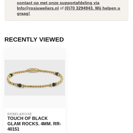
contact op met onze supportafdeling via
Info@rosjuweliers.nl
of
(0)70 3294943. Wij helpen u
graag!
RECENTLY VIEWED
REBEL&ROSE
TOUCH OF BLACK
GLAM ROCKS. 4MM. RR-
40151