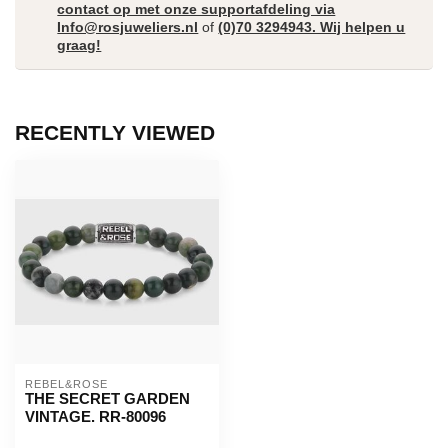
contact op met onze supportafdeling via
Info@rosjuweliers.nl
of
(0)70 3294943. Wij helpen u
graag!
RECENTLY VIEWED
REBEL&ROSE
THE SECRET GARDEN
VINTAGE. RR-80096