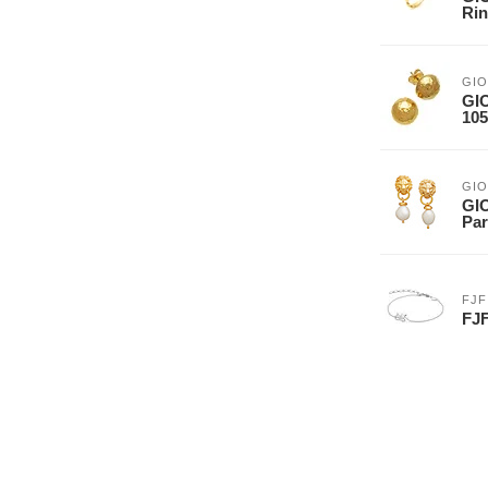
Rin
GIO
GI
105
GIO
GI
Par
FJF
FJF