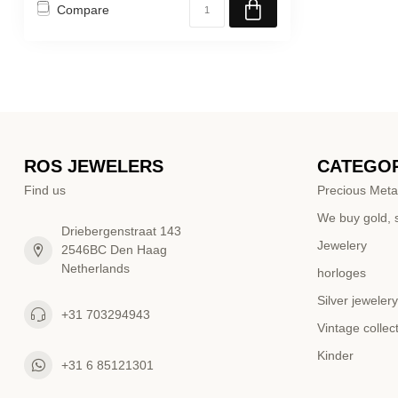
Compare
ROS JEWELERS
CATEGOR
Find us
Precious Meta
We buy gold, s
Driebergenstraat 143
Jewelery
2546BC Den Haag
Netherlands
horloges
Silver jewelery
+31 703294943
Vintage collec
Kinder
+31 6 85121301