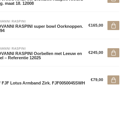
g. maat 18. 12008
VANNI RASPINI
€165,00
OVANNI RASPINI super bowl Oorknoppen.
94
VANNI RASPINI
€245,00
OVANNI RASPINI Oorbellen met Leeuw en
el – Referentie 12025
€79,00
 FJF Lotus Armband Zirk. FJF0050045SWH