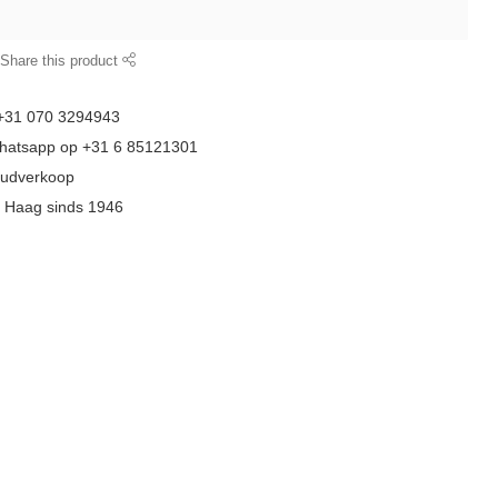
Share this product
 +31 070 3294943
whatsapp op +31 6 85121301
goudverkoop
n Haag sinds 1946