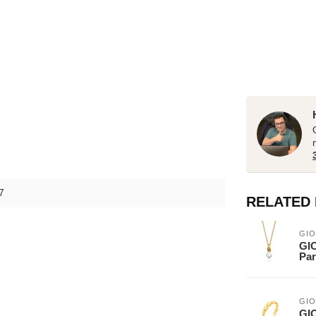
7
RELATED
GIO
GIO
Par
GIO
GIO