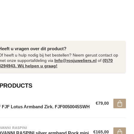
Heeft u vragen over dit product?
Of heeft u hulp nodig bij het bestellen? Neem gerust contact op
met onze supportafdeling via
Info@rosjuweliers.nl
of
(0)70
3294943. Wij helpen u graag!
 PRODUCTS
€79,00
 FJF Lotus Armband Zirk. FJF0050045SWH
VANNI RASPINI
€165,00
VANNI RASPINI silver armband Rock mini