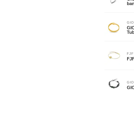
ban
GIO
GIO
Tub
FJF
FJF
GIO
GI