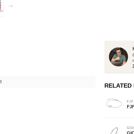
3
RELATED
FJF
FJF
GIO
GIO