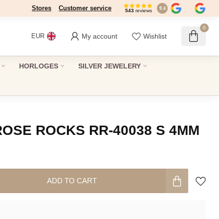
Stores
Dé winkel in Den Haag sinds 1946
Customer service
9.4
543
reviews
0
My account
Wishlist
EUR
HORLOGES
SILVER JEWELERY
OSE ROCKS RR-40038 S 4MM
ADD TO CART