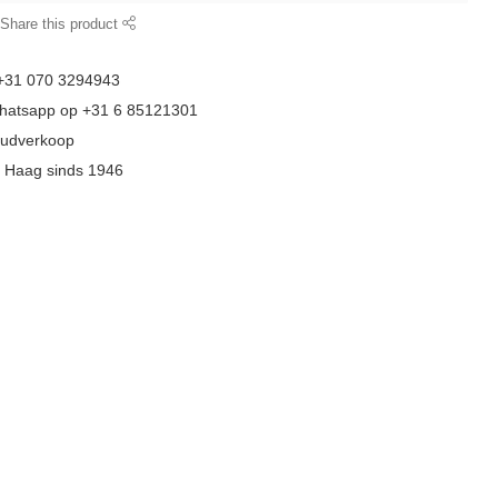
Share this product
 +31 070 3294943
whatsapp op +31 6 85121301
goudverkoop
n Haag sinds 1946