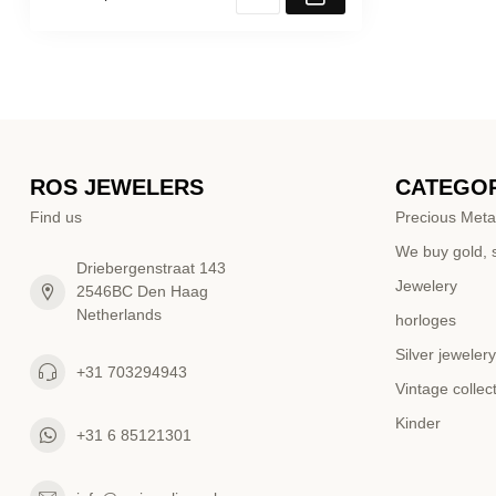
ROS JEWELERS
CATEGOR
Find us
Precious Meta
We buy gold, s
Driebergenstraat 143
Jewelery
2546BC Den Haag
Netherlands
horloges
Silver jewelery
+31 703294943
Vintage collec
Kinder
+31 6 85121301