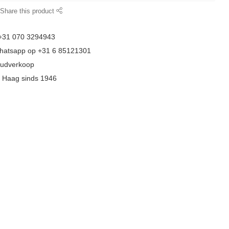
Share this product
 +31 070 3294943
whatsapp op +31 6 85121301
goudverkoop
n Haag sinds 1946