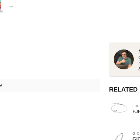
9
RELATED
FJF
FJF
GIO
GIO