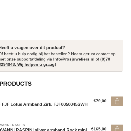
Heeft u vragen over dit product?
Of heeft u hulp nodig bij het bestellen? Neem gerust contact op
met onze supportafdeling via
Info@rosjuweliers.nl
of
(0)70
3294943. Wij helpen u graag!
 PRODUCTS
€79,00
 FJF Lotus Armband Zirk. FJF0050045SWH
VANNI RASPINI
€165,00
VANNI RASPINI silver armband Rock mini