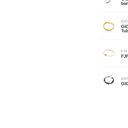
ban
GIO
GIO
Tub
FJF
FJF
GIO
GI