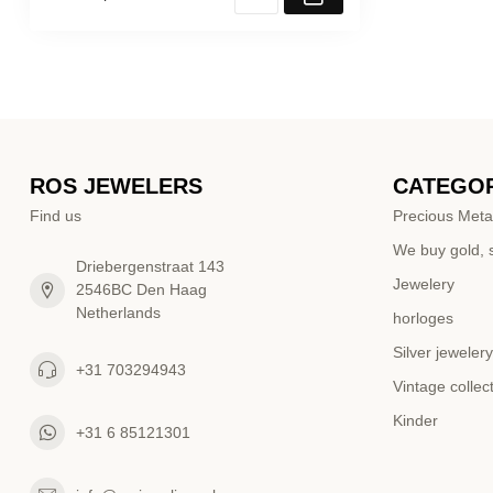
ROS JEWELERS
CATEGOR
Find us
Precious Meta
We buy gold, s
Driebergenstraat 143
Jewelery
2546BC Den Haag
Netherlands
horloges
Silver jewelery
+31 703294943
Vintage collec
Kinder
+31 6 85121301