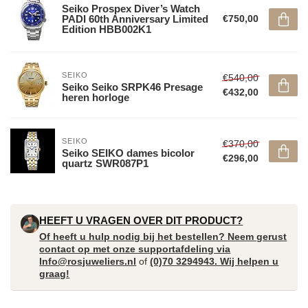
Seiko Prospex Diver’s Watch
PADI 60th Anniversary Limited
€750,00
Edition HBB002K1
SEIKO
€540,00
Seiko Seiko SRPK46 Presage
€432,00
heren horloge
SEIKO
€370,00
Seiko SEIKO dames bicolor
€296,00
quartz SWR087P1
HEEFT U VRAGEN OVER DIT PRODUCT?
Of heeft u hulp nodig bij het bestellen? Neem gerust
contact op met onze supportafdeling via
Info@rosjuweliers.nl
of
(0)70 3294943. Wij helpen u
graag!