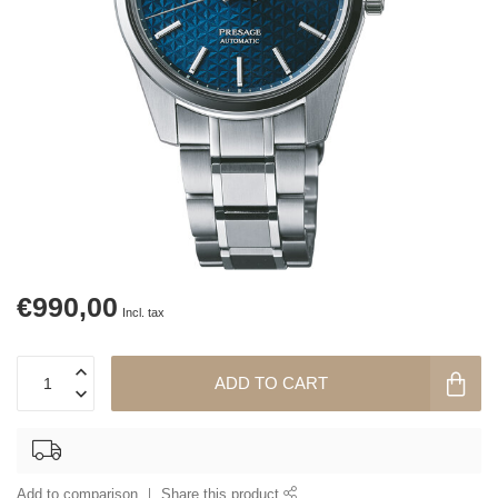
€990,00
Incl. tax
ADD TO CART
Add to comparison
Share this product