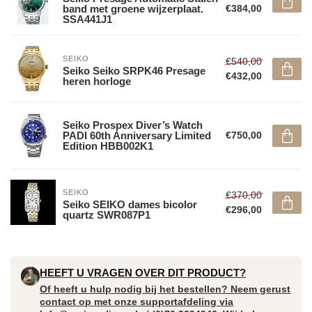
band met groene wijzerplaat.
€384,00
SSA441J1
SEIKO
€540,00
Seiko Seiko SRPK46 Presage
€432,00
heren horloge
Seiko Prospex Diver’s Watch
PADI 60th Anniversary Limited
€750,00
Edition HBB002K1
SEIKO
€370,00
Seiko SEIKO dames bicolor
€296,00
quartz SWR087P1
HEEFT U VRAGEN OVER DIT PRODUCT?
Of heeft u hulp nodig bij het bestellen? Neem gerust
contact op met onze supportafdeling via