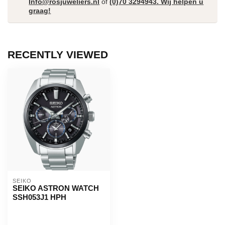
Info@rosjuweliers.nl
of
(0)70 3294943. Wij helpen u
graag!
RECENTLY VIEWED
SEIKO
SEIKO ASTRON WATCH
SSH053J1 HPH