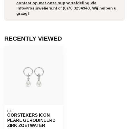
contact op met onze supportafdeling via
Info@rosjuweliers.nl
of
(0)70 3294943. Wij helpen u
graag!
RECENTLY VIEWED
FJF
OORSTEKERS ICON
PEARL GERODINEERD
ZIRK ZOETWATER