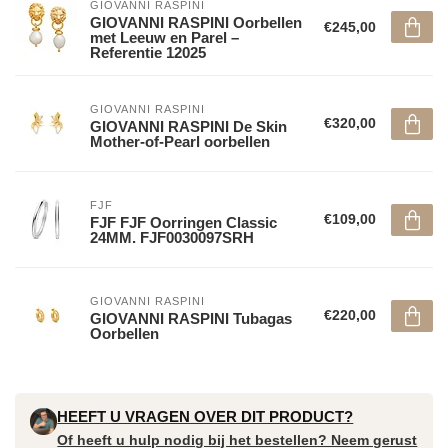
GIOVANNI RASPINI
GIOVANNI RASPINI Oorbellen
€245,00
met Leeuw en Parel –
Referentie 12025
GIOVANNI RASPINI
€320,00
GIOVANNI RASPINI De Skin
Mother-of-Pearl oorbellen
FJF
€109,00
FJF FJF Oorringen Classic
24MM. FJF0030097SRH
GIOVANNI RASPINI
€220,00
GIOVANNI RASPINI Tubagas
Oorbellen
HEEFT U VRAGEN OVER DIT PRODUCT?
Of heeft u hulp nodig bij het bestellen? Neem gerust