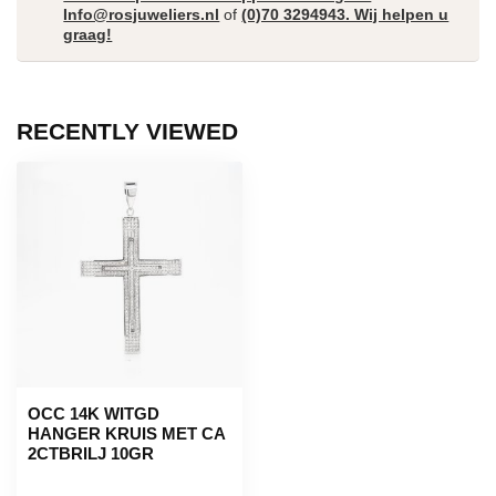
Info@rosjuweliers.nl
of
(0)70 3294943. Wij helpen u
graag!
RECENTLY VIEWED
OCC 14K WITGD
HANGER KRUIS MET CA
2CTBRILJ 10GR