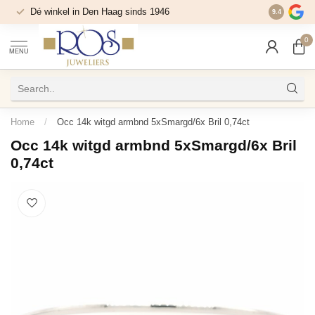
Dé winkel in Den Haag sinds 1946
9.4
0
MENU
Home
/
Occ 14k witgd armbnd 5xSmargd/6x Bril 0,74ct
Occ 14k witgd armbnd 5xSmargd/6x Bril
0,74ct