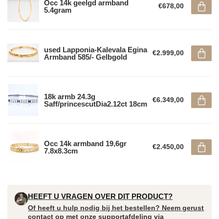
Occ 14k geelgd armband
€678,00
5.4gram
used Lapponia-Kalevala Egina
€2.999,00
Armband 585/- Gelbgold
18k armb 24.3g
€6.349,00
Saff/princescutDia2.12ct 18cm
Occ 14k armband 19,6gr
€2.450,00
7.8x8.3cm
HEEFT U VRAGEN OVER DIT PRODUCT?
Of heeft u hulp nodig bij het bestellen? Neem gerust
contact op met onze supportafdeling via