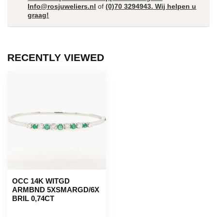
Info@rosjuweliers.nl
of
(0)70 3294943. Wij helpen u
graag!
RECENTLY VIEWED
OCC 14K WITGD
ARMBND 5XSMARGD/6X
BRIL 0,74CT