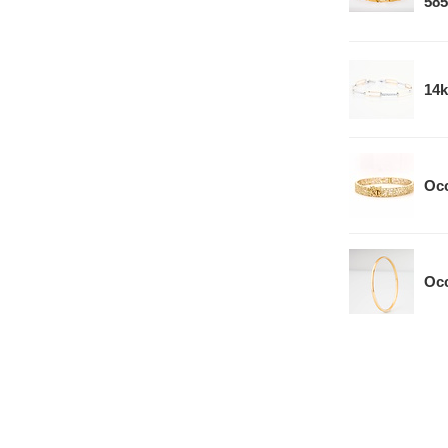
585
14k
Occ
Occ