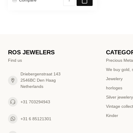
ROS JEWELERS
CATEGOR
Find us
Precious Meta
We buy gold, s
Driebergenstraat 143
Jewelery
2546BC Den Haag
Netherlands
horloges
Silver jewelery
+31 703294943
Vintage collec
Kinder
+31 6 85121301