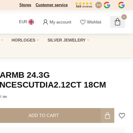
Stores
Customer service
9.4
543
reviews
0
My account
Wishlist
EUR
HORLOGES
SILVER JEWELERY
 ARMB 24.3G
INCESCUTDIA2.12CT 18CM
l. tax
ADD TO CART