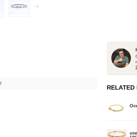
7
RELATED
Occ
use