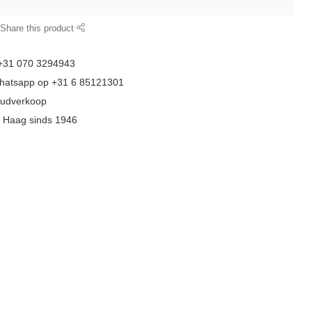
Share this product
 +31 070 3294943
whatsapp op +31 6 85121301
goudverkoop
n Haag sinds 1946