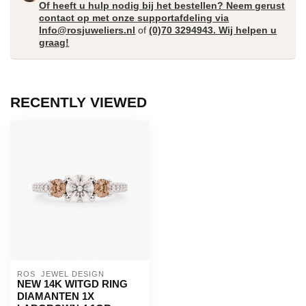
Of heeft u hulp nodig bij het bestellen? Neem gerust
contact op met onze supportafdeling via
Info@rosjuweliers.nl
of
(0)70 3294943. Wij helpen u
graag!
RECENTLY VIEWED
ROS  JEWEL DESIGN
NEW 14K WITGD RING
DIAMANTEN 1X