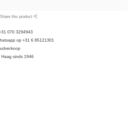
Share this product
 +31 070 3294943
whatsapp op +31 6 85121301
goudverkoop
n Haag sinds 1946