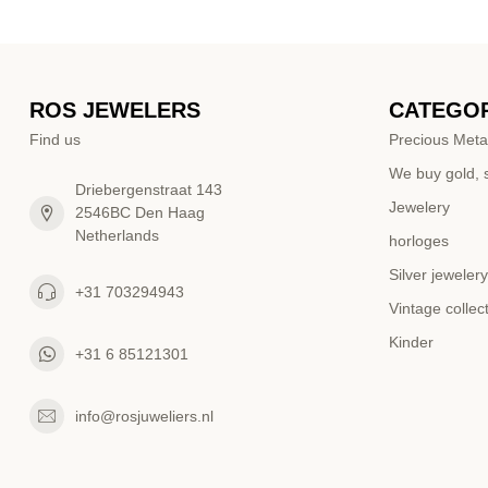
ROS JEWELERS
CATEGOR
Find us
Precious Meta
We buy gold, s
Driebergenstraat 143
Jewelery
2546BC Den Haag
Netherlands
horloges
Silver jewelery
+31 703294943
Vintage collec
Kinder
+31 6 85121301
info@rosjuweliers.nl