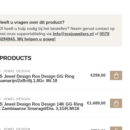
Heeft u vragen over dit product?
Of heeft u hulp nodig bij het bestellen? Neem gerust contact op
met onze supportafdeling via
Info@rosjuweliers.nl
of
(0)70
3294943. Wij helpen u graag!
 PRODUCTS
  JEWEL DESIGN
€299,00
 Jewel Design Ros Design GG Ring
amarijn/2xBrillj.1,8Gr. Mt.18
  JEWEL DESIGN
€1.689,00
 Jewel Design Ros Design 14K GG Ring
 Zambiaanse Smaragd/Dia. 3,1GR.Mt16
  JEWEL DESIGN