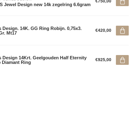
€750,00
 Jewel Design new 14k zegelring 6.6gram
 Design. 14K. GG Ring Robijn. 0,75x3.
€420,00
Gr. Mt17
 Design 14Krt. Geelgouden Half Eternity
€925,00
 Diamant Ring