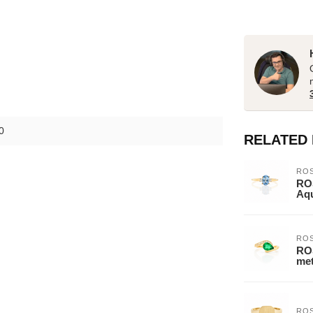
0
RELATED
ROS
ROS
Aqu
ROS
ROS
met
ROS