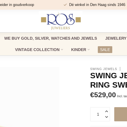
eider in goudverkoop
Dé winkel in Den Haag sinds 1946
WE BUY GOLD, SILVER, WATCHES AND JEWELS
JEWELERY
VINTAGE COLLECTION
KINDER
SALE
SWING JEWELS
SWING J
RING SW
€529,00
Incl. ta