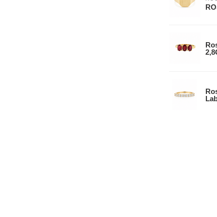
ROS
Ros
2,8
Ros
Lab