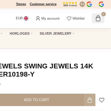
Stores
Customer service
9.4
543
reviews
0
My account
Wishlist
EUR
HORLOGES
SILVER JEWELERY
EWELS SWING JEWELS 14K
ER10198-Y
x
ADD TO CART