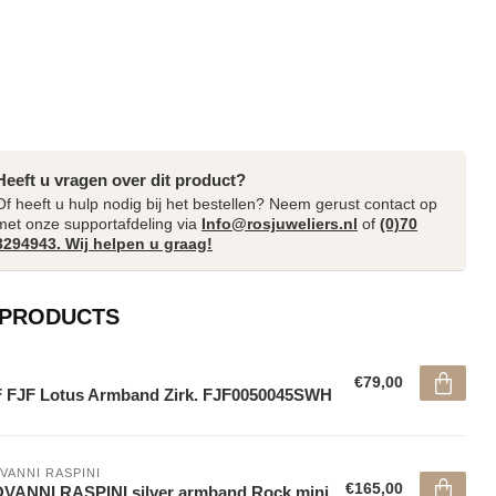
Heeft u vragen over dit product?
Of heeft u hulp nodig bij het bestellen? Neem gerust contact op
met onze supportafdeling via
Info@rosjuweliers.nl
of
(0)70
3294943. Wij helpen u graag!
 PRODUCTS
€79,00
 FJF Lotus Armband Zirk. FJF0050045SWH
VANNI RASPINI
€165,00
VANNI RASPINI silver armband Rock mini