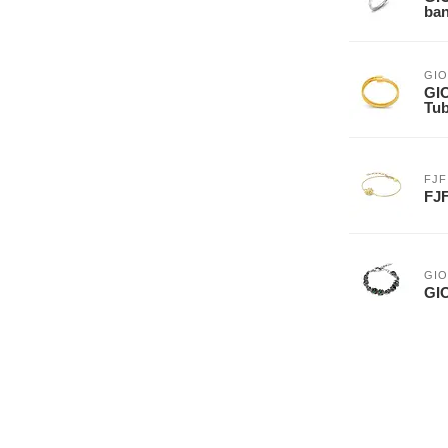
ban
GIO
GIO
Tub
FJF
FJF
GIO
GI