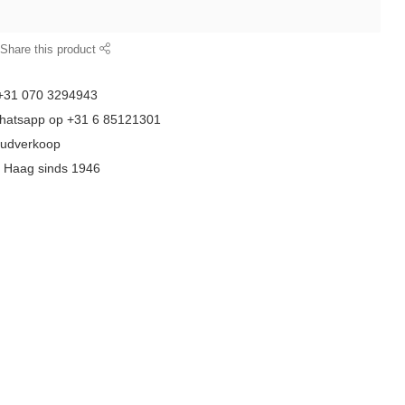
Share this product
 +31 070 3294943
whatsapp op +31 6 85121301
goudverkoop
n Haag sinds 1946