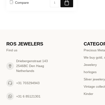
Compare
ROS JEWELERS
CATEGOR
Find us
Precious Meta
We buy gold, s
Driebergenstraat 143
Jewelery
2546BC Den Haag
Netherlands
horloges
Silver jewelery
+31 703294943
Vintage collec
Kinder
+31 6 85121301