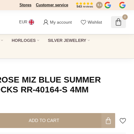
Stores
Dé winkel in Den Haag sinds 1946
Customer service
9.4
543
reviews
0
My account
Wishlist
EUR
HORLOGES
SILVER JEWELERY
OSE MIZ BLUE SUMMER
CKS RR-40164-S 4MM
ADD TO CART