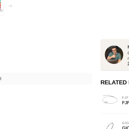
8
RELATED
FJF
FJF
GIO
GIO