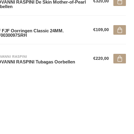
€320,00
VANNI RASPINI De Skin Mother-of-Pearl
bellen
€109,00
 FJF Oorringen Classic 24MM.
F0030097SRH
VANNI RASPINI
€220,00
OVANNI RASPINI Tubagas Oorbellen