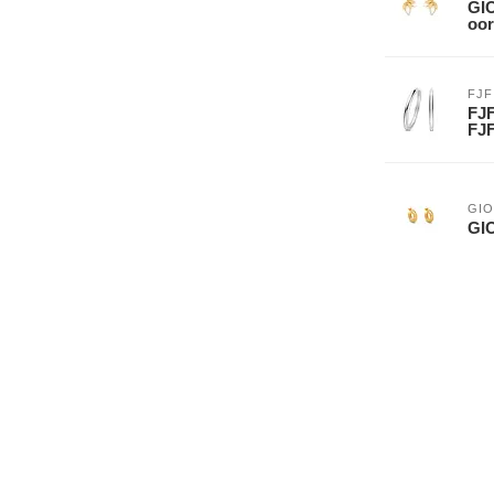
GIO
oor
FJF
FJF
FJ
GIO
GI