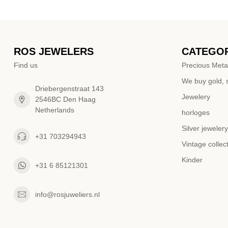
ROS JEWELERS
CATEGOR
Find us
Precious Meta
We buy gold, s
Driebergenstraat 143
Jewelery
2546BC Den Haag
Netherlands
horloges
Silver jewelery
+31 703294943
Vintage collec
Kinder
+31 6 85121301
info@rosjuweliers.nl