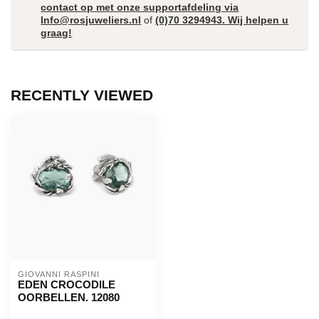
contact op met onze supportafdeling via
Info@rosjuweliers.nl
of
(0)70 3294943. Wij helpen u
graag!
RECENTLY VIEWED
GIOVANNI RASPINI
EDEN CROCODILE
OORBELLEN. 12080