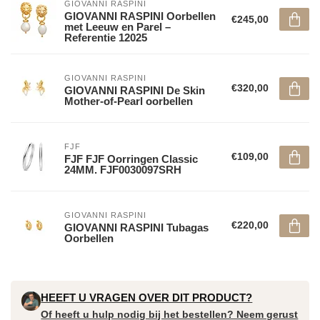
GIOVANNI RASPINI
GIOVANNI RASPINI Oorbellen
€245,00
met Leeuw en Parel –
Referentie 12025
GIOVANNI RASPINI
€320,00
GIOVANNI RASPINI De Skin
Mother-of-Pearl oorbellen
FJF
€109,00
FJF FJF Oorringen Classic
24MM. FJF0030097SRH
GIOVANNI RASPINI
€220,00
GIOVANNI RASPINI Tubagas
Oorbellen
HEEFT U VRAGEN OVER DIT PRODUCT?
Of heeft u hulp nodig bij het bestellen? Neem gerust